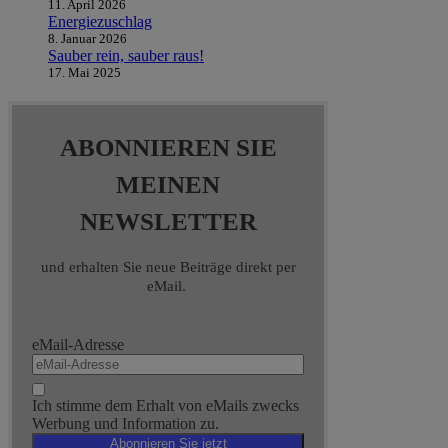
11. April 2026
Energiezuschlag
8. Januar 2026
Sauber rein, sauber raus!
17. Mai 2025
ABONNIEREN SIE
MEINEN
NEWSLETTER
und erhalten Sie neue Beiträge direkt per
eMail.
eMail-Adresse
Ich stimme dem Erhalt von eMails zwecks
Werbung und Information zu.