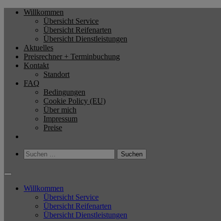
Zum
Willkommen
Reifenservice Sven Kempe
Bester Service zum kleinen Preis
Inhalt
Übersicht Service
springen
Übersicht Reifenarten
Übersicht Dienstleistungen
Aktuelles
Preisrechner + Terminbuchung
Kontakt
Standort
FAQ
Bedingungen
Cookie Policy (EU)
Über mich
Impressum
Preise
Suchen
nach:
Willkommen
Übersicht Service
Übersicht Reifenarten
Übersicht Dienstleistungen