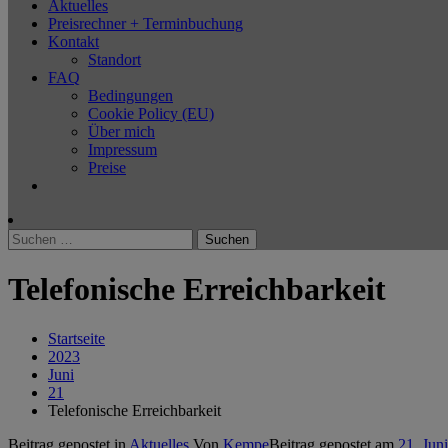
Aktuelles
Preisrechner + Terminbuchung
Kontakt
Standort
FAQ
Bedingungen
Cookie Policy (EU)
Über mich
Impressum
Preise
Suchen
nach:
Telefonische Erreichbarkeit
Startseite
2023
Juni
21
Telefonische Erreichbarkeit
Beitrag gepostet in
Aktuelles
Von
Kempe
Beitrag gepostet am
21. Jun