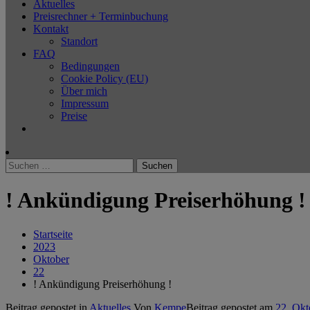
Aktuelles
Preisrechner + Terminbuchung
Kontakt
Standort
FAQ
Bedingungen
Cookie Policy (EU)
Über mich
Impressum
Preise
Suchen
nach:
! Ankündigung Preiserhöhung !
Startseite
2023
Oktober
22
! Ankündigung Preiserhöhung !
Beitrag gepostet in
Aktuelles
Von
Kempe
Beitrag gepostet am
22. Okt