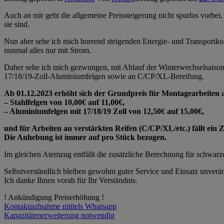
Auch an mir geht die allgemeine Preissteigerung nicht spurlos vorbei, 
sie sind.
Nun aber sehe ich mich horrend steigenden Energie- und Transportko
nunmal alles nur mit Strom.
Daher sehe ich mich gezwungen, mit Ablauf der Winterwechselsaison m
17/18/19-Zoll-Aluminiumfelgen sowie an C/CP/XL-Bereifung.
Ab 01.12.2023 erhöht sich der Grundpreis für Montagearbeiten 
– Stahlfelgen von 10,00€ auf 11,00€,
– Aluminiumfelgen mit 17/18/19 Zoll von 12,50€ auf 15,00€,
und für Arbeiten an verstärkten Reifen (C/CP/XL/etc.) fällt ein 
Die Anhebung ist immer auf pro Stück bezogen.
Im gleichen Atemzug entfällt die zusätzliche Berechnung für schwar
Selbstverständlich bleiben gewohnt guter Service und Einsatz unverän
Ich danke Ihnen vorab für Ihr Verständnis.
! Ankündigung Preiserhöhung !
Beitragsnavigation
Kontaktaufnahme mittels Whatsapp
Kapazitätenerweiterung notwendig