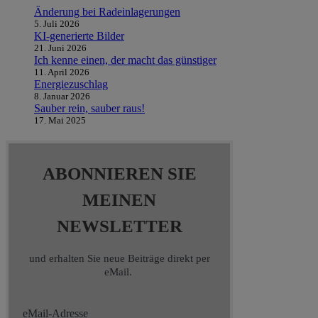
Änderung bei Radeinlagerungen
5. Juli 2026
KI-generierte Bilder
21. Juni 2026
Ich kenne einen, der macht das günstiger
11. April 2026
Energiezuschlag
8. Januar 2026
Sauber rein, sauber raus!
17. Mai 2025
ABONNIEREN SIE
MEINEN
NEWSLETTER
und erhalten Sie neue Beiträge direkt per
eMail.
eMail-Adresse