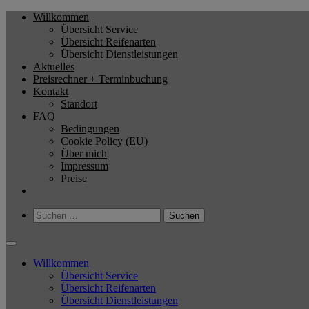
Zum
Willkommen
Reifenservice Sven Kempe
Bester Service zum kleinen Preis
Inhalt
Übersicht Service
springen
Übersicht Reifenarten
Übersicht Dienstleistungen
Aktuelles
Preisrechner + Terminbuchung
Kontakt
Standort
FAQ
Bedingungen
Cookie Policy (EU)
Über mich
Impressum
Preise
Suchen
nach:
Willkommen
Übersicht Service
Übersicht Reifenarten
Übersicht Dienstleistungen