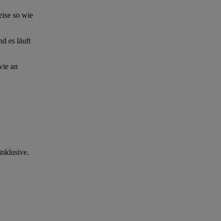
eise so wie
d es läuft
wie an
nklusive.