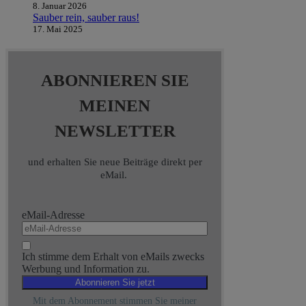
8. Januar 2026
Sauber rein, sauber raus!
17. Mai 2025
ABONNIEREN SIE
MEINEN
NEWSLETTER
und erhalten Sie neue Beiträge direkt per
eMail.
eMail-Adresse
Ich stimme dem Erhalt von eMails zwecks
Werbung und Information zu.
Mit dem Abonnement stimmen Sie meiner