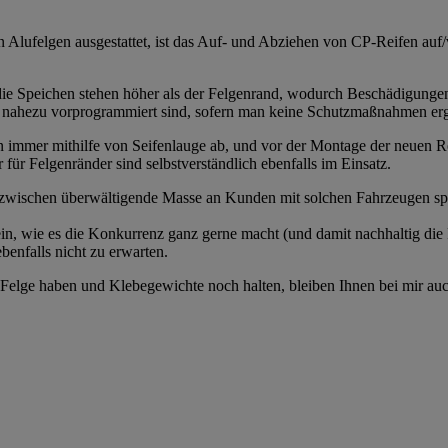
n Alufelgen ausgestattet, ist das Auf- und Abziehen von CP-Reifen auf
d die Speichen stehen höher als der Felgenrand, wodurch Beschädigunge
 nahezu vorprogrammiert sind, sofern man keine Schutzmaßnahmen ergr
en immer mithilfe von Seifenlauge ab, und vor der Montage der neuen R
für Felgenränder sind selbstverständlich ebenfalls im Einsatz.
inzwischen überwältigende Masse an Kunden mit solchen Fahrzeugen spr
in, wie es die Konkurrenz ganz gerne macht (und damit nachhaltig die
benfalls nicht zu erwarten.
r Felge haben und Klebegewichte noch halten, bleiben Ihnen bei mir au