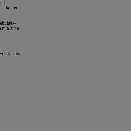
ert
fen kaufen
bilität –
n nun auch
 von beiden