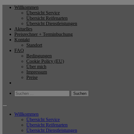
Zum
Willkommen
Reifenservice Sven Kempe
Bester Service zum kleinen Preis
Inhalt
Übersicht Service
springen
Übersicht Reifenarten
Übersicht Dienstleistungen
Aktuelles
Preisrechner + Terminbuchung
Kontakt
Standort
FAQ
Bedingungen
Cookie Policy (EU)
Über mich
Impressum
Preise
Suchen
nach:
Willkommen
Übersicht Service
Übersicht Reifenarten
Übersicht Dienstleistungen