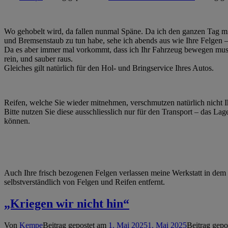
Wo gehobelt wird, da fallen nunmal Späne. Da ich den ganzen Tag m
und Bremsenstaub zu tun habe, sehe ich abends aus wie Ihre Felgen –
Da es aber immer mal vorkommt, dass ich Ihr Fahrzeug bewegen muss, 
rein, und sauber raus.
Gleiches gilt natürlich für den Hol- und Bringservice Ihres Autos.
Reifen, welche Sie wieder mitnehmen, verschmutzen natürlich nicht Ih
Bitte nutzen Sie diese ausschliesslich nur für den Transport – das L
können.
Auch Ihre frisch bezogenen Felgen verlassen meine Werkstatt in de
selbstverständlich von Felgen und Reifen entfernt.
„Kriegen wir nicht hin“
Von
Kempe
Beitrag gepostet am
1. Mai 2025
1. Mai 2025
Beitrag gepo