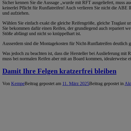
Sicher kennen Sie die Aussage „wurde mit RFT ausgeliefert, muss auch 
keinerlei Pflicht für Runflatreifen! Auch verlieren Sie nicht die AB
und aufziehen.
Wählen Sie einfach exakt die gleiche Reifengröße, gleiche Traglast u
Sie bekommen dafür einen Reifen, der grundlegend auch repariert we
Stöße abfängt und nicht so knüppelhart ist.
Ausserdem sind die Montagekosten für Nicht-Runflatreifen deutlich ge
Was jedoch zu beachten ist, dass die Hersteller bei Auslieferung mit 
muss bei normalen Reifen aber mit an Board kommen, idealerweise ei
Damit Ihre Felgen kratzerfrei bleiben
Von
Kempe
Beitrag gepostet am
11. März 2025
Beitrag gepostet in
Akt