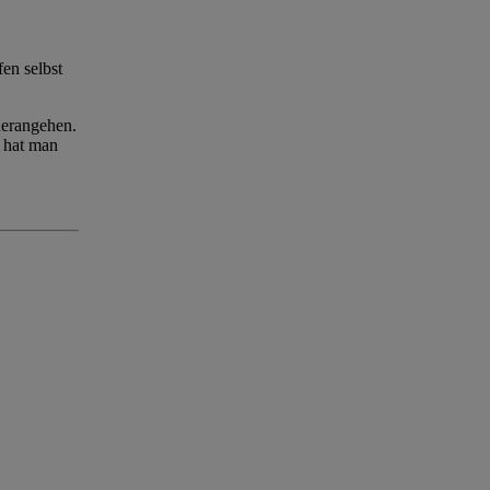
en selbst
herangehen.
o hat man