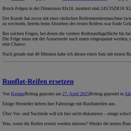
Brock-Felgen in der Dimension 8Jx18, montiert sind 245/35ZR18 XL, le
Der Kunde hat zuvor mit einer einfachen Reifenmontiermaschine (wie 
zu wechseln, bereits beim Abziehen des ersten Reifens war Ende Gel
Bei solchen Felgen, bei denen die vordere Reifenauflagefläche bis 
Die Felge muss mit der Aussenseite nach unten eingespannt werden, u
eine Chance.
Nach gerade mal 40 Minuten habe ich diesen einen Satz mit neuen Rei
Runflat-Reifen ersetzen
Von
Kempe
Beitrag gepostet am
27. April 2025
Beitrag gepostet in
Akt
Einige Hersteller liefern ihre Fahrzeuge mit Runflatreifen aus.
Über Vor- und Nachteile will ich hier nicht diskutieren – einige schw
Was, wenn die Reifen ersetzt werden müssen? Wieder die teuren Runfl