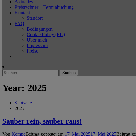
Aktuelles
Preisrechner + Terminbuchung
Kontakt
Standort
FAQ
Bedingungen
Cookie Policy (EU)
Über mich
Impressum
Preise
Suchen
nach:
Year:
2025
Startseite
2025
Sauber rein, sauber raus!
Von
Kempe
Beitrag gepostet am
17. Mai 2025
17. Mai 2025
Beitrag ge