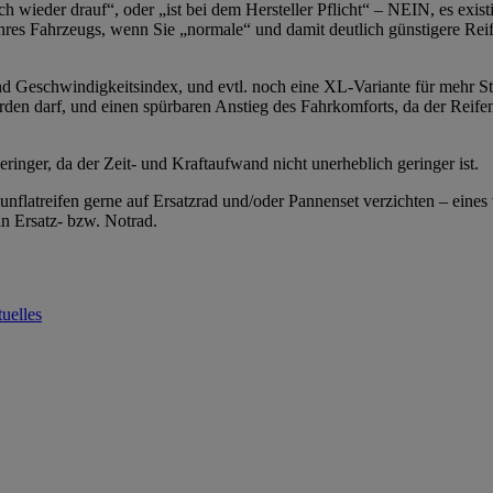
wieder drauf“, oder „ist bei dem Hersteller Pflicht“ – NEIN, es existi
E Ihres Fahrzeugs, wenn Sie „normale“ und damit deutlich günstigere Rei
nd Geschwindigkeitsindex, und evtl. noch eine XL-Variante für mehr Sta
rden darf, und einen spürbaren Anstieg des Fahrkomforts, da der Reife
ringer, da der Zeit- und Kraftaufwand nicht unerheblich geringer ist.
Runflatreifen gerne auf Ersatzrad und/oder Pannenset verzichten – eines
n Ersatz- bzw. Notrad.
uelles