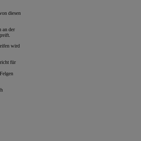
/von diesen
n an der
eift.
eifen wird
icht für
 Felgen
ch