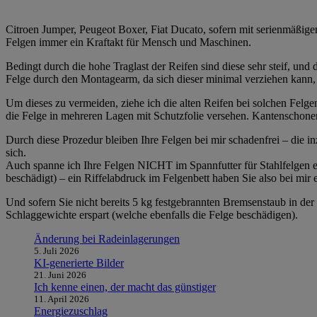
Citroen Jumper, Peugeot Boxer, Fiat Ducato, sofern mit serienmäßige
Felgen immer ein Kraftakt für Mensch und Maschinen.
Bedingt durch die hohe Traglast der Reifen sind diese sehr steif, un
Felge durch den Montagearm, da sich dieser minimal verziehen kann,
Um dieses zu vermeiden, ziehe ich die alten Reifen bei solchen Felg
die Felge in mehreren Lagen mit Schutzfolie versehen. Kantenschoner 
Durch diese Prozedur bleiben Ihre Felgen bei mir schadenfrei – die 
sich.
Auch spanne ich Ihre Felgen NICHT im Spannfutter für Stahlfelgen e
beschädigt) – ein Riffelabdruck im Felgenbett haben Sie also bei mir e
Und sofern Sie nicht bereits 5 kg festgebrannten Bremsenstaub in de
Schlaggewichte erspart (welche ebenfalls die Felge beschädigen).
Änderung bei Radeinlagerungen
5. Juli 2026
KI-generierte Bilder
21. Juni 2026
Ich kenne einen, der macht das günstiger
11. April 2026
Energiezuschlag