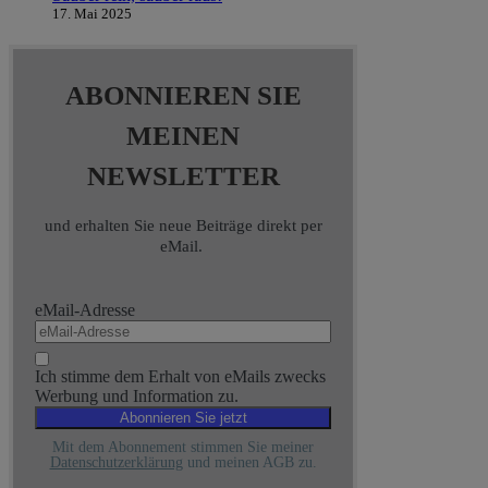
17. Mai 2025
ABONNIEREN SIE
MEINEN
NEWSLETTER
und erhalten Sie neue Beiträge direkt per
eMail.
eMail-Adresse
Ich stimme dem Erhalt von eMails zwecks
Werbung und Information zu.
Mit dem Abonnement stimmen Sie meiner
Datenschutzerklärung
und meinen AGB zu.