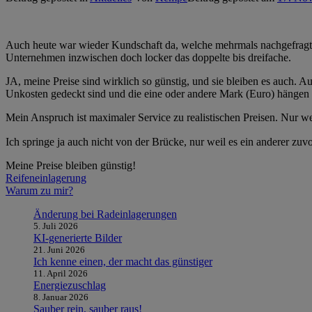
Auch heute war wieder Kundschaft da, welche mehrmals nachgefrag
Unternehmen inzwischen doch locker das doppelte bis dreifache.
JA, meine Preise sind wirklich so günstig, und sie bleiben es auch. 
Unkosten gedeckt sind und die eine oder andere Mark (Euro) hängen b
Mein Anspruch ist maximaler Service zu realistischen Preisen. Nur wei
Ich springe ja auch nicht von der Brücke, nur weil es ein anderer zuv
Meine Preise bleiben günstig!
Beitragsnavigation
Reifeneinlagerung
Warum zu mir?
Änderung bei Radeinlagerungen
5. Juli 2026
KI-generierte Bilder
21. Juni 2026
Ich kenne einen, der macht das günstiger
11. April 2026
Energiezuschlag
8. Januar 2026
Sauber rein, sauber raus!