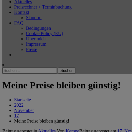
Aktuelles
Preisrechner + Terminbuchung
Kontakt
Standort
FAQ
Bedingungen
Cookie Policy (EU)
Über mich
Impressum
Preise
Suchen
nach:
Meine Preise bleiben günstig!
Startseite
2022
November
17
Meine Preise bleiben günstig!
Beitrag gepostet in
Aktuelles
Von
Kempe
Beitrag gepostet am
17. No