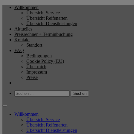
Zum
Willkommen
Reifenservice Sven Kempe
Bester Service zum kleinen Preis
Inhalt
Übersicht Service
springen
Übersicht Reifenarten
Übersicht Dienstleistungen
Aktuelles
Preisrechner + Terminbuchung
Kontakt
Standort
FAQ
Bedingungen
Cookie Policy (EU)
Über mich
Impressum
Preise
Suchen
nach:
Willkommen
Übersicht Service
Übersicht Reifenarten
Übersicht Dienstleistungen